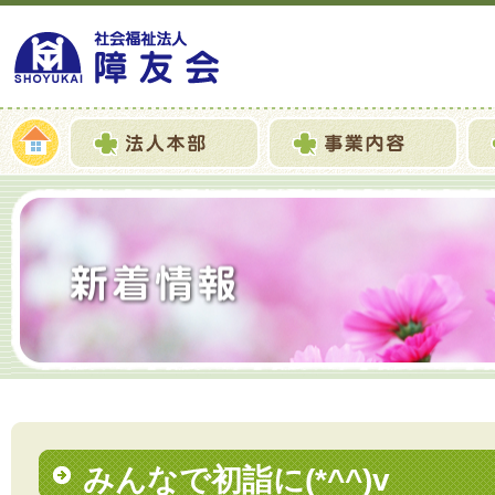
みんなで初詣に(*^^)v