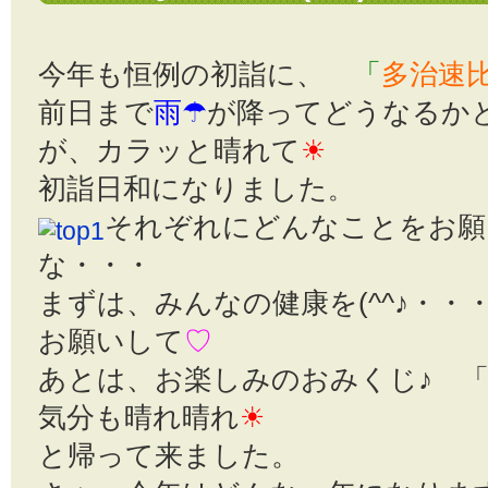
今年も恒例の初詣に、
「
多治速
前日まで
雨☂
が降ってどうなるか
が、カラッと晴れて
☀
初詣日和になりました
。
それぞれにどんなことをお願
な・・・
まずは、みんなの健康を(^^♪・
お願いして
♡
あとは、お楽しみのおみくじ♪ 
気分も晴れ晴れ
☀
と帰って来ました。