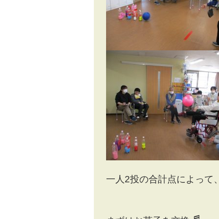
一人2投の合計点によって
♬