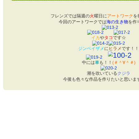
フレンズでは隔週の
火
曜日に
アートワーク
を
今回のアートワークでは
海の生き物
を作
イカ
や
タコ
です☆
ジンベイザメ
に
ヒラメ
です！！
中には
車
も！！
(＃＾∀＾＃)
潮を吹いている
クジラ
今後も色々な作品を作りたいと思います(