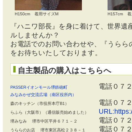
H150cm 着用サイズM
H157cm 
『ハニワ部長』を身に着けて、世界遺
ルしませんか？
お電話でのお問い合わせや、『うらら
をお待ちいたしております。
自主製品の購入はこちらへ
電話０７
PASSERイオンモール堺鉄砲町
みなみかぜ交流広場（南区役所内）
電話０７
森のキッチン（市役所本庁B1）
URL:https:/
らふら（大阪市）（通信販売始めました）
電話０７
堺みなみ 堺市中区平井６７１－２
電話０７
うららのお店 堺市東区高松２３８－１