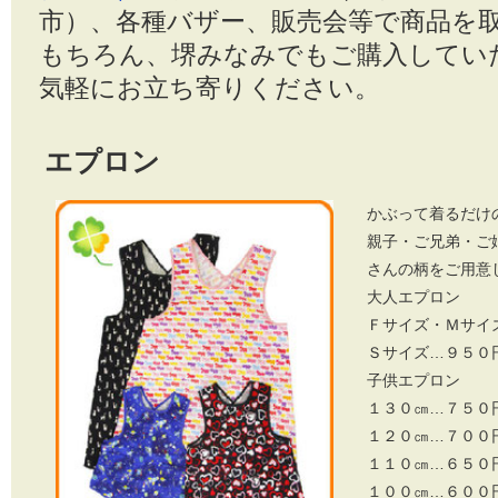
市）、各種バザー、販売会等で商品を
もちろん、堺みなみでもご購入してい
気軽にお立ち寄りください。
エプロン
かぶって着るだけ
親子・ご兄弟・ご
さんの柄をご用意
大人エプロン
Ｆサイズ・Ｍサイ
Ｓサイズ…９５０
子供エプロン
１３０㎝…７５０
１２０㎝…７００
１１０㎝…６５０
１００㎝…６００