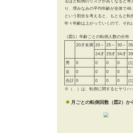
るほど転倒のリスクが高くなると考
り、堺みなみの平均年齢が全体で46.2
という割合を考えると、もともと転
年々年齢は上がっていくので、それ
（図1）年齢ごとの転倒人数の分布
20才未満
20～
25～
30～
3
24才
29才
34才
3
男
0
0
0
0
(1
女
0
0
0
0
0
合計
0
0
0
0
(1
※（ ）は、転倒に関するヒヤリハ
月ごとの転倒回数（図2）か