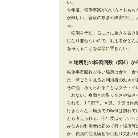
い。
今年度、転倒事案がない方々ももち
が難しい。普段の動きや障害特性、
る。
転倒を予防することに重きを置き過
になり兼ねないので、利用者がどん
を考えることを念頭に置きたい。
場所別の転倒回数（図4）か
転倒事案回数が多い場所は食堂、食
た、班ごとを見ると利用者の動きが
その他、考えられることは女子トイ
しれない。身動きの取り辛さや狭さ
られる。1Ｆ廊下、Ａ班、Ｂ班は作
行きなれない場所での転倒は慣れて
とも考えられる。今年度はそういっ
みなみの利用者は初めて行く場所等
か、職員の注意喚起や目配り気配り