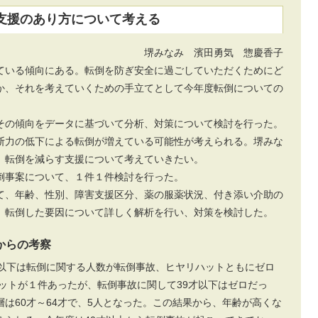
支援のあり方について考える
堺みなみ 濱田勇気 惣慶香子
ている傾向にある。転倒を防ぎ安全に過ごしていただくためにど
か、それを考えていくための手立てとして今年度転倒についての
その傾向をデータに基づいて分析、対策について検討を行った。
断力の低下による転倒が増えている可能性が考えられる。堺みな
、転倒を減らす支援について考えていきたい。
倒事案について、１件１件検討を行った。
て、年齢、性別、障害支援区分、薬の服薬状況、付き添い介助の
、転倒した要因について詳しく解析を行い、対策を検討した。
からの考察
歳以下は転倒に関する人数が転倒事故、ヒヤリハットともにゼロ
ハットが１件あったが、転倒事故に関して39才以下はゼロだっ
は60才～64才で、5人となった。この結果から、年齢が高くな