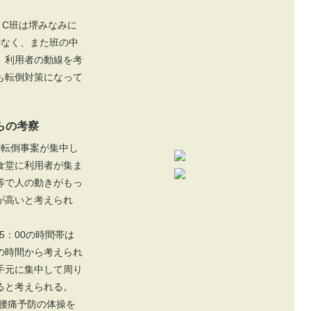
C班は堺みなみに
少なく、また班の中
。利用者の動線を考
も転倒対策になって
らの考察
帯に転倒事案が集中し
食堂に利用者が集ま
等で人の動きがもっ
が高いと考えられ
15：00の時間帯は
の時間から考えられ
手元に集中して周り
ると考えられる。
て腰痛予防の体操を