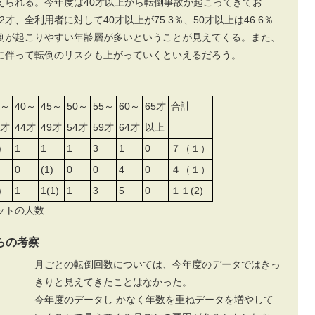
えられる。今年度は40才以上から転倒事故が起こってきてお
才、全利用者に対して40才以上が75.3％、50才以上は46.6％
倒が起こりやすい年齢層が多いということが見えてくる。また、
に伴って転倒のリスクも上がっていくといえるだろう。
5～
40～
45～
50～
55～
60～
65才
合計
9才
44才
49才
54才
59才
64才
以上
)
1
1
1
3
1
0
７（１）
0
(1)
0
0
4
0
４（１）
)
1
1(1)
1
3
5
0
１１(2)
ットの人数
らの考察
月ごとの転倒回数については、今年度のデータではきっ
きりと見えてきたことはなかった。
今年度のデータし かなく年数を重ねデータを増やして