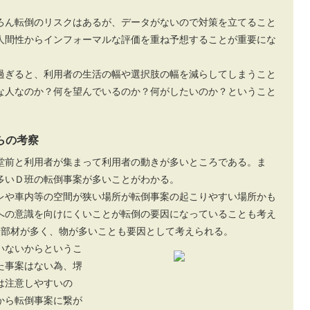
ろん転倒のリスクはあるが、データがないので対策を立てること
人間性からインフォーマルな評価を重ね予想することが重要にな
ぎると、利用者の生活の幅や選択肢の幅を減らしてしまうこと
な人なのか？何を望んでいるのか？何がしたいのか？ということ
らの考察
堂前と利用者が集まって利用者の動きが多いところである。ま
多いＤ班の転倒事案が多いことがわかる。
レや車内等の空間が狭い場所が転倒事案の起こりやすい場所かも
への意識を向けにくいことが転倒の要因になっていることも考え
業部材が多く、物が多いことも要因として考えられる。
いないからというこ
た事案はない為、堺
は注意しやすいの
から転倒事案に繋が