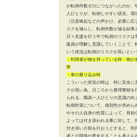
が転倒件数ゼロにつながったのか、
人ひとりが、転倒しやすい状況、環
（注意喚起などの声かけ、必要に応
スクを減らし、転倒件数が減る結果
日々支援を行う中で転倒のリスクは
援員が理解し意識していくことで、
いう状況は転倒のリスクが高いとい
・利用者が物を持っている時・物が
帯
・車の乗り込み時
こういった状況の時は、特に安全に
クが高い為、日ごろから整理整頓を
られる。職員一人ひとりの意識の向
転倒対策について、個別性が求めら
やその人自身の性質によって、有効
よっては付き添われる事に対して、
付き添い介助を行おうとすると、利
者との関係が悪化することも考えら