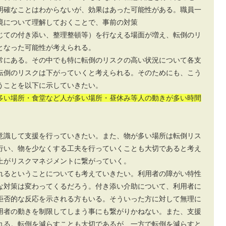
明確なことはわからないが、効果はあった可能性がある。職員一
境について理解しておくことで、事前の対策
じての付き添い、整理整頓等）を行なえる場面が増え、転倒のリ
となった可能性が考えられる。
常にある。その中でも特に転倒のリスクの高い状況について各支
転倒のリスクは下がっていくと考えられる。そのためにも、こう
うことを以下に示していきたい。
多い場所・食堂など人が多い場所・昼休み等人の動きが多い時間
意識して支援を行っていきたい。また、物が多い場所は転倒リス
行い、物を少なくする工夫を行っていくことも大切であると考え
上がリスクマネジメントに繋がっていく。
れるということについても考えていきたい。利用者の障がい特性
な対策は変わってくるだろう。付き添い介助について、利用者に
拒否的な反応を示される方もいる。そういった方に対して無理に
用者の動きを制限してしまう事にも繋がりかねない。また、支援
れる。転倒を減らすことも大切であるが、一方で転倒を減らすと