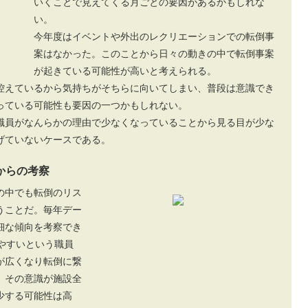
いくことで見えてくる月ごとの要因があるかもしれな
い。
今年度はイベントや外出のレクリエーションでの転倒事
案はなかった。このことから日々の動きの中で転倒事案
が起きている可能性が高いと考えられる。
控えているから気持ちがそちらに向いてしまい、普段は意識でき
っている可能性も要因の一つかもしれない。
職員がなんらかの理由で少なくなっていることから見る目が少な
げていないケースである。
からの考察
の中でも転倒のリス
うことだ。毎年デー
細な傾向を考察でき
やすいという職員
が広くなり転倒に繋
。その意識が施設全
少する可能性は高