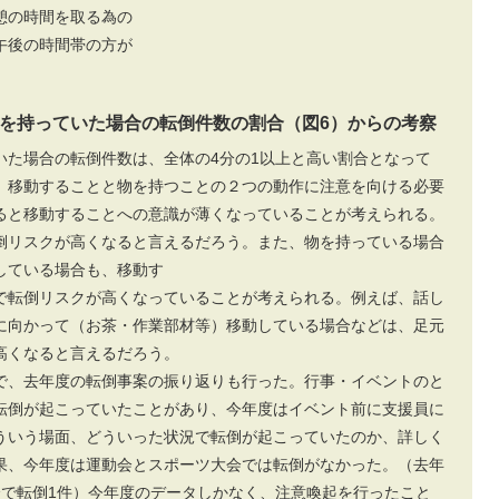
憩の時間を取る為の
午後の時間帯の方が
を持っていた場合の転倒件数の割合（図6）からの考察
いた場合の転倒件数は、全体の4分の1以上と高い割合となって
、移動することと物を持つことの２つの動作に注意を向ける必要
ると移動することへの意識が薄くなっていることが考えられる。
倒リスクが高くなると言えるだろう。また、物を持っている場合
している場合も、移動す
で転倒リスクが高くなっていることが考えられる。例えば、話し
に向かって（お茶・作業部材等）移動している場合などは、足元
高くなると言えるだろう。
で、去年度の転倒事案の振り返りも行った。行事・イベントのと
転倒が起こっていたことがあり、今年度はイベント前に支援員に
ういう場面、どういった状況で転倒が起こっていたのか、詳しく
果、今年度は運動会とスポーツ大会では転倒がなかった。（去年
会で転倒1件）今年度のデータしかなく、注意喚起を行ったこと